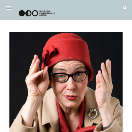
Wichtig / FAQ
Alle Termine
DE
|
EN
Anmelden