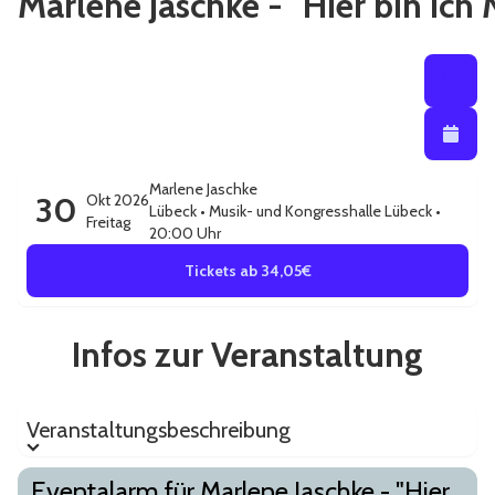
Marlene Jaschke - "Hier bin ich
Listenansi
Listena
Kalendera
Marlene Jaschke
30
Okt 2026
Lübeck
•
Musik- und Kongresshalle Lübeck
•
Freitag
20:00 Uhr
Tickets ab 34,05€
Infos zur Veranstaltung
Veranstaltungsbeschreibung
Veranstaltungsbeschreibung
Eventalarm für Marlene Jaschke - "Hier