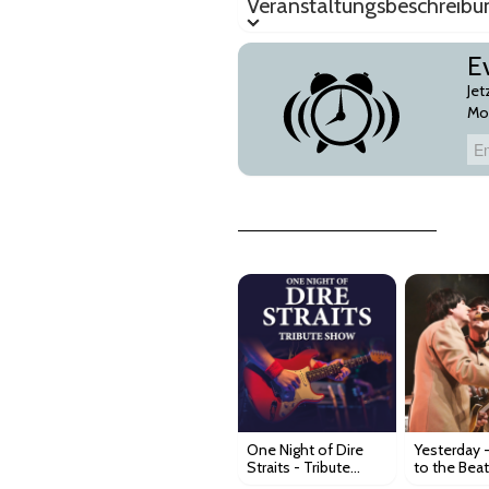
Veranstaltungsbeschreibu
Ev
Jet
Mos
Email-Adresse
One Night of Dire
Yesterday -
Straits - Tribute
to the Beat
Show