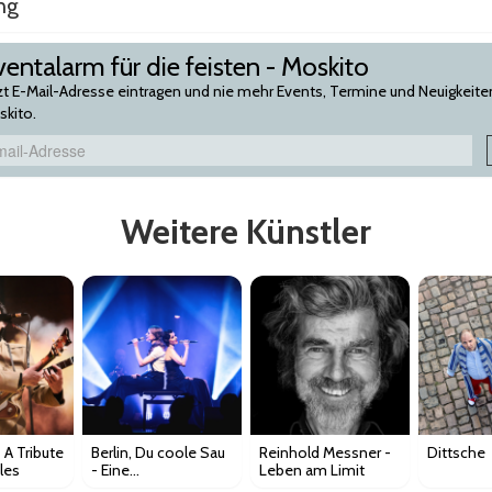
ng
entalarm für die feisten - Moskito
zt E-Mail-Adresse eintragen und nie mehr Events, Termine und Neuigkeiten
kito.
Weitere Künstler
 A Tribute
Berlin, Du coole Sau
Reinhold Messner -
Dittsche
les
- Eine
Leben am Limit
Liebeserklärung