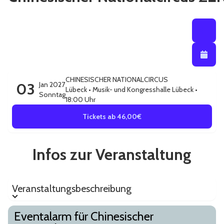
Listenansi
Listena
Kalendera
CHINESISCHER NATIONALCIRCUS
03
Jan 2027
Lübeck
•
Musik- und Kongresshalle Lübeck
•
Sonntag
18:00 Uhr
Tickets ab 46,00€
Infos zur Veranstaltung
Veranstaltungsbeschreibung
Veranstaltungsbeschreibung
Eventalarm für Chinesischer