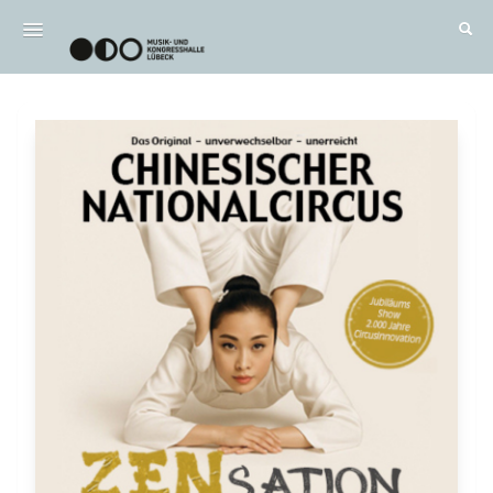
Wichtig / FAQ
Alle Termine
DE
|
EN
Anmelden