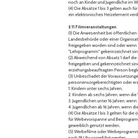
noch an Kinder und Jugendliche im
(4) Die Absätze 1 bis 3 gelten auch f
ein elektronisches Heizelement ver
§ 11 Filmveranstaltungen
(1) Die Anwesenheit bei öffentlichen
Landesbehörde oder einer Organisatio
freigegeben worden sind oder wenn e
"Lehrprogramm" gekennzeichnet sin
(2) Abweichend von Absatz 1 darf die
freigegeben und gekennzeichnet sind
erziehungsbeauftragten Person begle
(3) Unbeschadet der Voraussetzungen 
personensorgeberechtigten oder erz
1. Kindern unter sechs Jahren,
2. Kindern ab sechs Jahren, wenn die
3. Jugendlichen unter 16 Jahren, wenn
4. Jugendlichen ab 16 Jahren, wenn di
(4) Die Absätze 1 bis 3 gelten für d
für Werbevorspanne und Beiprogramme
gewerblich genutzt werden.
(5) Werbefilme oder Werbeprogramme,
nach 18 Uhr vorgeführt werden.