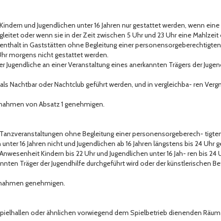
rf Kindern und Jugendlichen unter 16 Jahren nur gestattet werden, wenn e
leitet oder wenn sie in der Zeit zwischen 5 Uhr und 23 Uhr eine Mahlzei
Aufenthalt in Gaststätten ohne Begleitung einer personensorgeberechtigte
 Uhr morgens nicht gestattet werden.
oder Jugendliche an einer Veranstaltung eines anerkannten Trägers der Juge
ie als Nachtbar oder Nachtclub geführt werden, und in vergleichba- ren Ver
snahmen von Absatz 1 genehmigen.
n Tanzveranstaltungen ohne Begleitung einer personensorgeberech- tigte
unter 16 Jahren nicht und Jugendlichen ab 16 Jahren längstens bis 24 Uhr 
 Anwesenheit Kindern bis 22 Uhr und Jugendlichen unter 16 Jah- ren bis 24
nten Träger der Jugendhilfe durchgeführt wird oder der künstlerischen B
usnahmen genehmigen.
 Spielhallen oder ähnlichen vorwiegend dem Spielbetrieb dienenden Räum