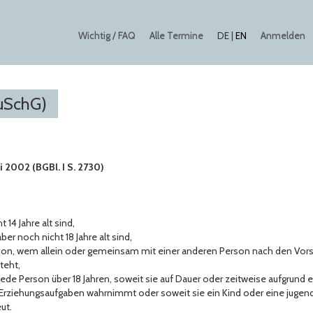
Wichtig / FAQ
Alle Termine
Anmelden
DE
|
EN
JuSchG)
 2002 (BGBl. I S. 2730)
 14 Jahre alt sind,
ber noch nicht 18 Jahre alt sind,
son, wem allein oder gemeinsam mit einer anderen Person nach den Vorsc
teht,
jede Person über 18 Jahren, soweit sie auf Dauer oder zeitweise aufgrund 
rziehungsaufgaben wahrnimmt oder soweit sie ein Kind oder eine jugen
ut.