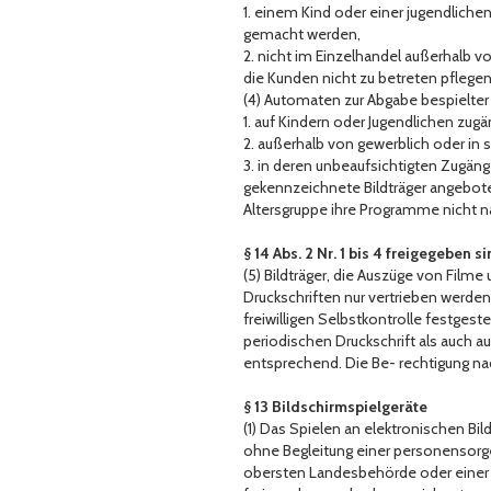
1. einem Kind oder einer jugendliche
gemacht werden,
2. nicht im Einzelhandel außerhalb 
die Kunden nicht zu betreten pfleg
(4) Automaten zur Abgabe bespielter 
1. auf Kindern oder Jugendlichen zug
2. außerhalb von gewerblich oder in
3. in deren unbeaufsichtigten Zugänge
gekennzeichnete Bildträger angebote
Altersgruppe ihre Programme nicht 
§ 14 Abs. 2 Nr. 1 bis 4 freigegeben 
(5) Bildträger, die Auszüge von Fil
Druckschriften nur vertrieben werden
freiwilligen Selbstkontrolle festgest
periodischen Druckschrift als auch au
entsprechend. Die Be- rechtigung na
§ 13 Bildschirmspielgeräte
(1) Das Spielen an elektronischen Bil
ohne Begleitung einer personensorg
obersten Landesbehörde oder einer Or