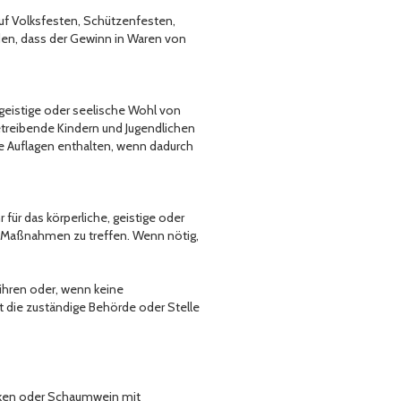
auf Volksfesten, Schützenfesten,
den, dass der Gewinn in Waren von
 geistige oder seelische Wohl von
etreibende Kindern und Jugendlichen
e Auflagen enthalten, wenn dadurch
für das körperliche, geistige oder
n Maßnahmen zu treffen. Wenn nötig,
ühren oder, wenn keine
at die zuständige Behörde oder Stelle
änken oder Schaumwein mit