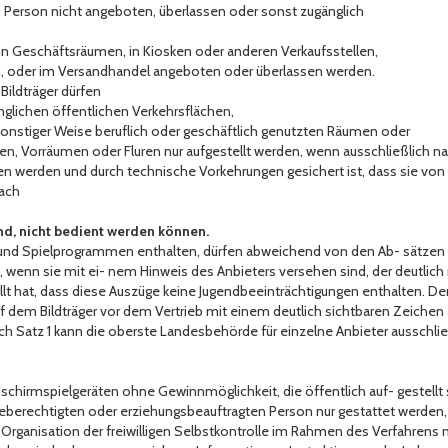
n Person nicht angeboten, überlassen oder sonst zugänglich
von Geschäftsräumen, in Kiosken oder anderen Verkaufsstellen,
en, oder im Versandhandel angeboten oder überlassen werden.
Bildträger dürfen
änglichen öffentlichen Verkehrsflächen,
 sonstiger Weise beruflich oder geschäftlich genutzten Räumen oder
n, Vorräumen oder Fluren nur aufgestellt werden, wenn ausschließlich nach 
n werden und durch technische Vorkehrungen gesichert ist, dass sie von 
nach
sind, nicht bedient werden können.
me und Spielprogrammen enthalten, dürfen abweichend von den Ab- sätzen 
, wenn sie mit ei- nem Hinweis des Anbieters versehen sind, der deutlich
ellt hat, dass diese Auszüge keine Jugendbeeinträchtigungen enthalten. De
f dem Bildträger vor dem Vertrieb mit einem deutlich sichtbaren Zeichen an
ch Satz 1 kann die oberste Landesbehörde für einzelne Anbieter ausschli
dschirmspielgeräten ohne Gewinnmöglichkeit, die öffentlich auf- gestellt 
eberechtigten oder erziehungsbeauftragten Person nur gestattet werde
ganisation der freiwilligen Selbstkontrolle im Rahmen des Verfahrens nach