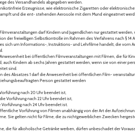
 Wege des Versandhandels abgegeben werden.
ür nikotinfreie Erzeugnisse, wie elektronische Zigaretten oder elektronische
dampft und die ent- stehenden Aerosole mit dem Mund eingeatmet werden
 Filmveranstaltungen darf Kindern und Jugendlichen nur gestattet werden
n der freiwilligen Selbstkontrolle im Rahmen des Verfahrens nach § 14 A
s sich um Informations-, Instruktions- und Lehrfilme handelt, die vom A
d.
 Anwesenheit bei öffentlichen Filmveranstaltungen mit Filmen, die für Kin
, auch Kindern ab sechs Jahren gestattet werden, wenn sie von einer p
itet sind.
des Absatzes 1 darf die Anwesenheit bei öffentlichen Film- veranstaltun
iehungsbeauftragten Person gestattet werden
 Vorführung nach 20 Uhr beendet ist,
 die Vorführung nach 22 Uhr beendet ist,
e Vorführung nach 24 Uhr beendet ist.
ie öffentliche Vorführung von Filmen unabhängig von der Art der Aufzeichn
. Sie gelten nicht für Filme, die zu nichtgewerblichen Zwecken hergestel
 die für alkoholische Getränke werben, dürfen unbeschadet der Vorausse