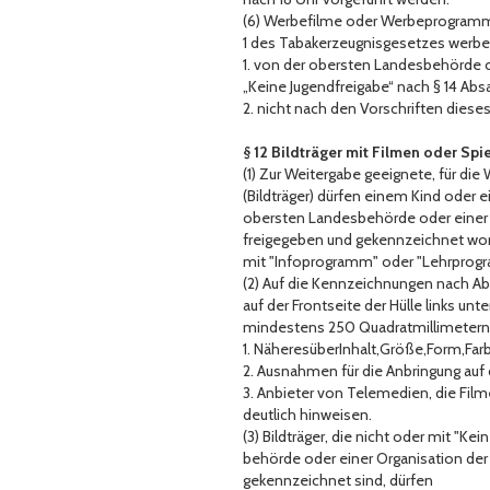
(6) Werbefilme oder Werbeprogramme,
1 des Tabakerzeugnisgesetzes werbe
1. von der obersten Landesbehörde od
„Keine Jugendfreigabe“ nach § 14 Abs
2. nicht nach den Vorschriften dies
§ 12 Bildträger mit Filmen oder Spi
(1) Zur Weitergabe geeignete, für di
(Bildträger) dürfen einem Kind oder 
obersten Landesbehörde oder einer Or
freigegeben und gekennzeichnet wor
mit "Infoprogramm" oder "Lehrprog
(2) Auf die Kennzeichnungen nach Abs
auf der Frontseite der Hülle links u
mindestens 250 Quadratmillimetern
1. NäheresüberInhalt,Größe,Form,F
2. Ausnahmen für die Anbringung auf
3. Anbieter von Telemedien, die Fi
deutlich hinweisen.
(3) Bildträger, die nicht oder mit "K
behörde oder einer Organisation der 
gekennzeichnet sind, dürfen