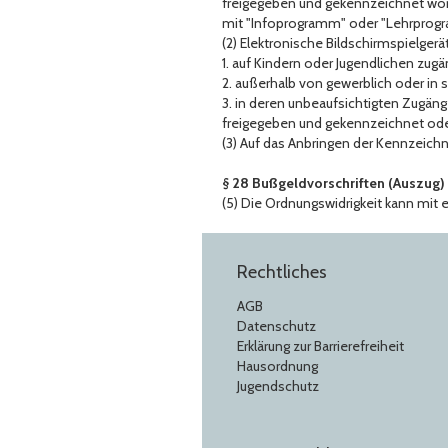
freigegeben und gekennzeichnet wor
mit "Infoprogramm" oder "Lehrprog
(2) Elektronische Bildschirmspielgerä
1. auf Kindern oder Jugendlichen zug
2. außerhalb von gewerblich oder in
3. in deren unbeaufsichtigten Zugäng
freigegeben und gekennzeichnet ode
(3) Auf das Anbringen der Kennzeichn
§ 28 Bußgeldvorschriften (Auszug)
(5) Die Ordnungswidrigkeit kann mit
Rechtliches
AGB
Datenschutz
Erklärung zur Barrierefreiheit
Hausordnung
Jugendschutz