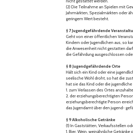
nicht gestattet werden.
(2) Die Teilnahme an Spielen mit Gew
Jahrmärkten, Spezialmärkten oder äh
geringem Wert besteht.
§ 7 Jugendgefährdende Veranstalt
Geht von einer öffentlichen Veranst
Kindern oder Jugendlichen aus, so k
die Anwesenheit nicht gestatten dar
die Gefährdung ausgeschlossen oder
§ 8 Jugendgefährdende Orte
Hält sich ein Kind oder eine jugendli
seelische Wohl droht, so hat die zu
hat sie das Kind oder die jugendlich
1. zum Verlassen des Ortes anzuhalte
2. der erziehungsberechtigten Perso
erziehungsberechtigte Person erreich
das Jugendamt über den jugend- gefä
§ 9 Alkoholische Getränke
(1) In Gaststätten, Verkaufsstellen od
1. Bier, Wein, weinähnliche Geträn