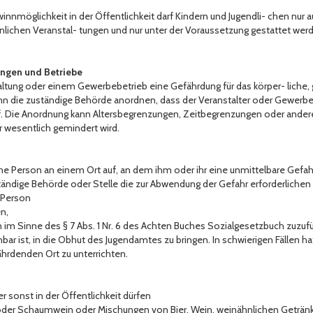
innmöglichkeit in der Öffentlichkeit darf Kindern und Jugendli- chen nur 
nlichen Veranstal- tungen und nur unter der Voraussetzung gestattet wer
ungen und Betriebe
altung oder einem Gewerbebetrieb eine Gefährdung für das körper- liche,
ann die zuständige Behörde anordnen, dass der Veranstalter oder Gewerb
f. Die Anordnung kann Altersbegrenzungen, Zeitbegrenzungen oder ander
 wesentlich gemindert wird.
che Person an einem Ort auf, an dem ihm oder ihr eine unmittelbare Gefahr 
ständige Behörde oder Stelle die zur Abwendung der Gefahr erforderliche
e Person
n,
n im Sinne des § 7 Abs. 1 Nr. 6 des Achten Buches Sozialgesetzbuch zuzuf
bar ist, in die Obhut des Jugendamtes zu bringen. In schwierigen Fällen h
hrdenden Ort zu unterrichten.
er sonst in der Öffentlichkeit dürfen
ke oder Schaumwein oder Mischungen von Bier, Wein, weinähnlichen Getr