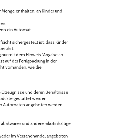
er Menge enthalten, an Kinder und
den.
wenn ein Automat
icht sichergestellt ist, dass Kinder
berührt.
g nur mit dem Hinweis "Abgabe an
t auf der Fertigpackung in der
cht vorhanden, wie die
ge Erzeugnisse und deren Behältnisse
odukte gestattet werden.
ht in Automaten angeboten werden.
 Tabakwaren und andere nikotinhaltige
n weder im Versandhandel angeboten