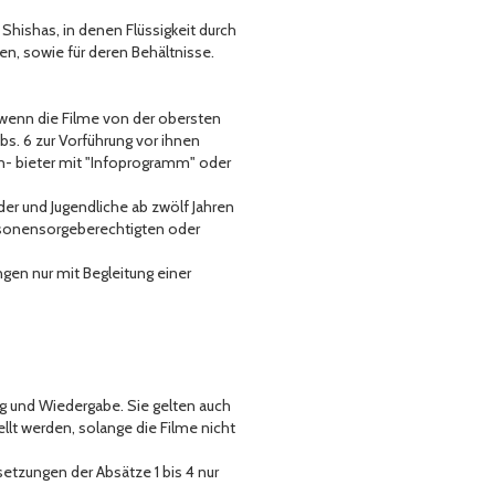
 Shishas, in denen Flüssigkeit durch
, sowie für deren Behältnisse.
, wenn die Filme von der obersten
bs. 6 zur Vorführung vor ihnen
n- bieter mit "Infoprogramm" oder
der und Jugendliche ab zwölf Jahren
ersonensorgeberechtigten oder
gen nur mit Begleitung einer
ung und Wiedergabe. Sie gelten auch
lt werden, solange die Filme nicht
tzungen der Absätze 1 bis 4 nur