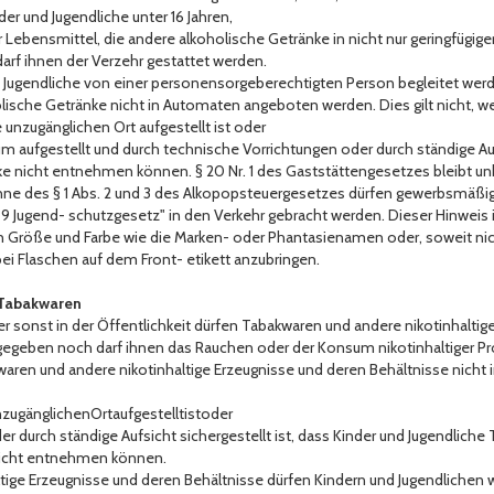
er und Jugendliche unter 16 Jahren,
 Lebensmittel, die andere alkoholische Getränke in nicht nur geringfügig
rf ihnen der Verzehr gestattet werden.
nn Jugendliche von einer personensorgeberechtigten Person begleitet wer
oholische Getränke nicht in Automaten angeboten werden. Dies gilt nicht, 
e unzugänglichen Ort aufgestellt ist oder
m aufgestellt und durch technische Vorrichtungen oder durch ständige Aufs
ke nicht entnehmen können. § 20 Nr. 1 des Gaststättengesetzes bleibt un
inne des § 1 Abs. 2 und 3 des Alkopopsteuergesetzes dürfen gewerbsmäßi
9 Jugend- schutzgesetz" in den Verkehr gebracht werden. Dieser Hinweis is
hen Größe und Farbe wie die Marken- oder Phantasienamen oder, soweit ni
ei Flaschen auf dem Front- etikett anzubringen.
, Tabakwaren
oder sonst in der Öffentlichkeit dürfen Tabakwaren und andere nikotinhalti
gegeben noch darf ihnen das Rauchen oder der Konsum nikotinhaltiger Pr
akwaren und andere nikotinhaltige Erzeugnisse und deren Behältnisse nic
zugänglichenOrtaufgestelltistoder
er durch ständige Aufsicht sichergestellt ist, dass Kinder und Jugendliche
nicht entnehmen können.
ltige Erzeugnisse und deren Behältnisse dürfen Kindern und Jugendliche