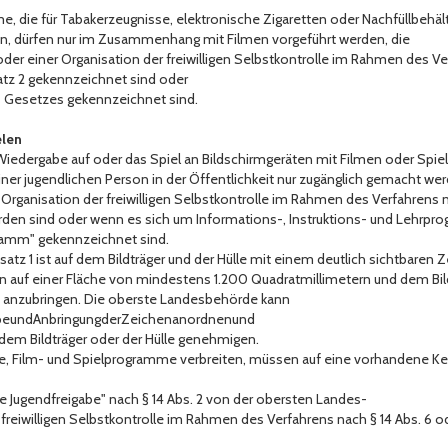
 die für Tabakerzeugnisse, elektronische Zigaretten oder Nachfüllbehäl
n, dürfen nur im Zusammenhang mit Filmen vorgeführt werden, die
er einer Organisation der freiwilligen Selbstkontrolle im Rahmen des Ve
atz 2 gekennzeichnet sind oder
es Gesetzes gekennzeichnet sind.
elen
e Wiedergabe auf oder das Spiel an Bildschirmgeräten mit Filmen oder Sp
einer jugendlichen Person in der Öffentlichkeit nur zugänglich gemacht 
ganisation der freiwilligen Selbstkontrolle im Rahmen des Verfahrens nach
den sind oder wenn es sich um Informations-, Instruktions- und Lehrpr
ramm" gekennzeichnet sind.
atz 1 ist auf dem Bildträger und der Hülle mit einem deutlich sichtbaren 
nten auf einer Fläche von mindestens 1.200 Quadratmillimetern und dem Bil
 anzubringen. Die oberste Landesbehörde kann
arbeundAnbringungderZeichenanordnenund
 dem Bildträger oder der Hülle genehmigen.
lme, Film- und Spielprogramme verbreiten, müssen auf eine vorhandene 
eine Jugendfreigabe" nach § 14 Abs. 2 von der obersten Landes-
freiwilligen Selbstkontrolle im Rahmen des Verfahrens nach § 14 Abs. 6 o