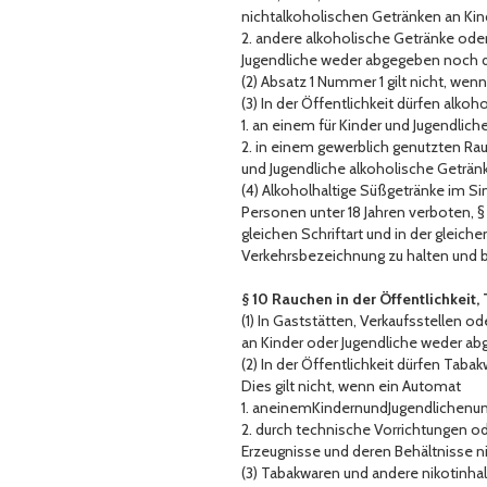
nichtalkoholischen Getränken an Kind
2. andere alkoholische Getränke oder
Jugendliche weder abgegeben noch da
(2) Absatz 1 Nummer 1 gilt nicht, we
(3) In der Öffentlichkeit dürfen alk
1. an einem für Kinder und Jugendlich
2. in einem gewerblich genutzten Rau
und Jugendliche alkoholische Geträn
(4) Alkoholhaltige Süßgetränke im S
Personen unter 18 Jahren verboten, § 
gleichen Schriftart und in der gleic
Verkehrsbezeichnung zu halten und b
§ 10 Rauchen in der Öffentlichkeit
(1) In Gaststätten, Verkaufsstellen 
an Kinder oder Jugendliche weder ab
(2) In der Öffentlichkeit dürfen Tab
Dies gilt nicht, wenn ein Automat
1. aneinemKindernundJugendlichenun
2. durch technische Vorrichtungen od
Erzeugnisse und deren Behältnisse 
(3) Tabakwaren und andere nikotinha