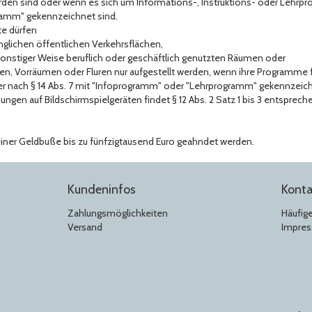
den sind oder wenn es sich um Informations-, Instruktions- oder Lehrp
ramm" gekennzeichnet sind.
te dürfen
änglichen öffentlichen Verkehrsflächen,
 sonstiger Weise beruflich oder geschäftlich genutzten Räumen oder
en, Vorräumen oder Fluren nur aufgestellt werden, wenn ihre Programme f
r nach § 14 Abs. 7 mit "Infoprogramm" oder "Lehrprogramm" gekennzeich
ungen auf Bildschirmspielgeräten findet § 12 Abs. 2 Satz 1 bis 3 entspre
 einer Geldbuße bis zu fünfzigtausend Euro geahndet werden.
Kundeninfos
Konta
Zahlungsmöglichkeiten
Häufig
Versand
Impre