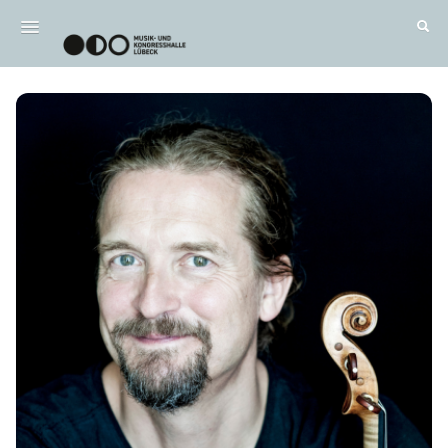
Wichtig / FAQ
Alle Termine
DE
|
EN
Anmelden