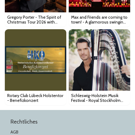
Gregory Porter - The Spirit of
Max and Friends are coming to
Christmas Tour 2026 with
town! - A glamorous swinging
Orchestra
& soulful Christmas
Rotary Club Lübeck Holstentor
Schleswig-Holstein Musik
- Benefizkonzert
Festival - Royal Stockholm
Philharmonic K175
Rechtliches
AGB