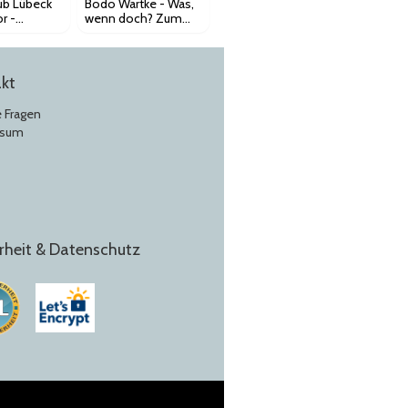
ub Lübeck
Bodo Wartke - Was,
r -
wenn doch? Zum
onzert
letzten Mal!
kt
e Fragen
ssum
rheit & Datenschutz