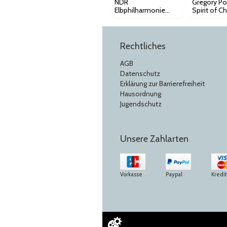
NDR
Gregory Po
Elbphilharmonie
Spirit of C
Orchester - 2.
Tour 2026 
Sinfoniekonzert
Orchestra
Rechtliches
AGB
Datenschutz
Erklärung zur Barrierefreiheit
Hausordnung
Jugendschutz
Unsere Zahlarten
Vorkasse
Paypal
Kredi