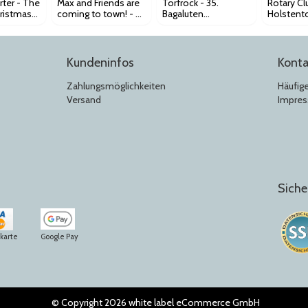
rter - The
Max and Friends are
Torfrock - 35.
Rotary Cl
hristmas
coming to town! - A
Bagaluten
Holstento
with
glamorous swinging
Wiehnacht
Benefizk
& soulful Christmas
Kundeninfos
Konta
Zahlungsmöglichkeiten
Häufig
Versand
Impre
Siche
tkarte
Google Pay
© Copyright 2026 white label eCommerce GmbH