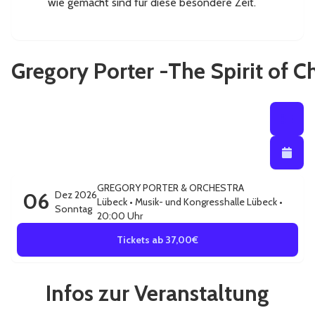
wie gemacht sind für diese besondere Zeit.
Gregory Porter -The Spirit of 
Listenansi
Listena
Kalendera
GREGORY PORTER & ORCHESTRA
06
Dez 2026
Lübeck
•
Musik- und Kongresshalle Lübeck
•
Sonntag
20:00 Uhr
Tickets ab 37,00€
Infos zur Veranstaltung