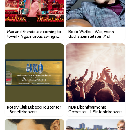
Max and Friends are coming to
Bodo Wartke - Was, wenn
town! - A glamorous swinging
doch? Zum letzten Mal!
& soulful Christmas
Rotary Club Lübeck Holstentor
NDR Elbphilharmonie
- Benefizkonzert
Orchester - 1. Sinfoniekonzert