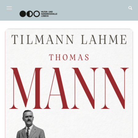
FAQ
Event Calendar
DE
|
EN
Login