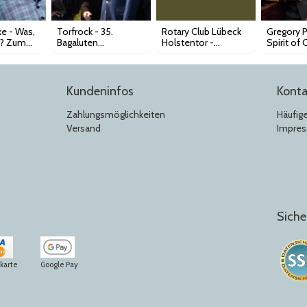
e - Was,
Torfrock - 35.
Rotary Club Lübeck
Gregory P
? Zum
Bagaluten
Holstentor -
Spirit of
!
Wiehnacht
Benefizkonzert
Tour 2026
Orchestr
Kundeninfos
Konta
Zahlungsmöglichkeiten
Häufig
Versand
Impre
Siche
tkarte
Google Pay