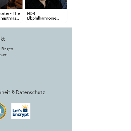
orter - The
NDR
 Christmas
Elbphilharmonie
 with
Orchester - 2.
a
Sinfoniekonzert
kt
e Fragen
ssum
rheit & Datenschutz