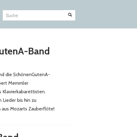
Suche
GutenA-Band
und die SchönenGutenA-
obert Memmler
 Klavierkabarettisten.
 Lieder bis hin zu
 aus Mozarts Zauberflöte!