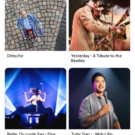
Dittsche
Yesterday - A Tribute to the
Beatles
Berlin, Du coole Sau - Eine
Tutty Tran - „Wok-Life-