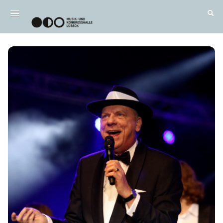
Wichtig / FAQ
Alle Termine
DE
|
EN
Anmelden