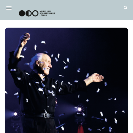
Wichtig / FAQ
Alle Termine
DE
|
EN
Anmelden